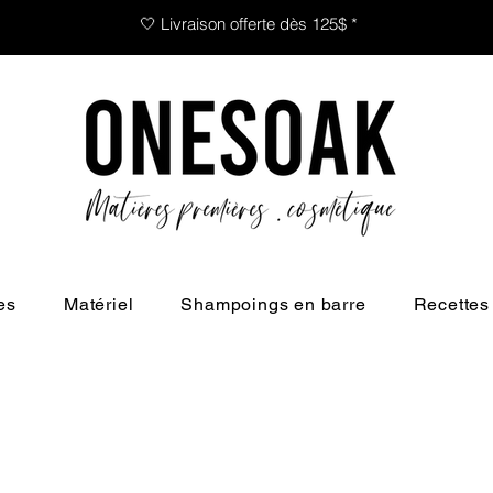
🤍 Livraison offerte dès 125$ *
es
Matériel
Shampoings en barre
Recettes