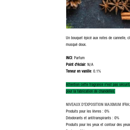
Un bouquet épicé aux notes de cannelle, cl
musqué doux.
INCI
: Parfum
Point d'éclair
: N/A
Teneur en vanille
: 0.1%
Attention cette fragrance n'est pas sécurit
pour la fabrication de chandelles.
NIVEAUX D'EXPOSITION MAXIMUM IFRA:
Produits pour les lèvres : 0%
Déodorants et antitranspirants : 0%
Produits pour les yeux et contour des yeux