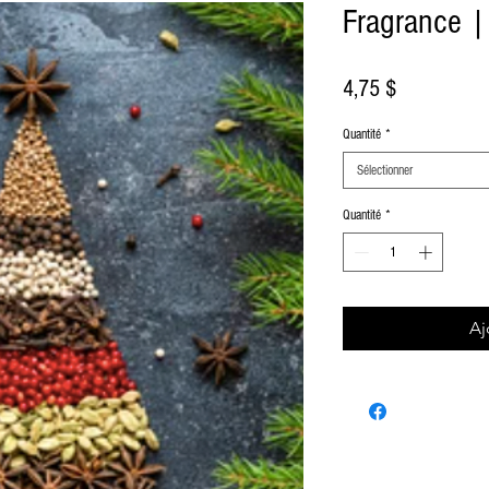
Fragrance |
Prix
4,75 $
Quantité
*
Sélectionner
Quantité
*
Aj