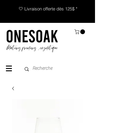
🤍 Livraison offerte dès 125$ *