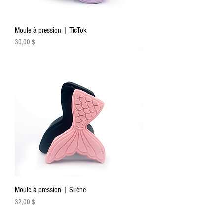
Moule à pression | TicTok
Prix
30,00 $
Moule à pression | Sirène
Prix
32,00 $