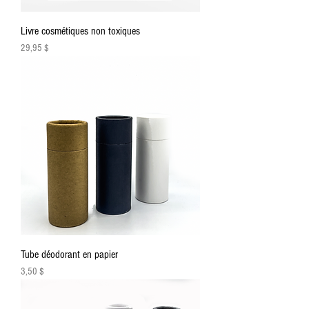
Livre cosmétiques non toxiques
Prix
29,95 $
Tube déodorant en papier
Prix
3,50 $