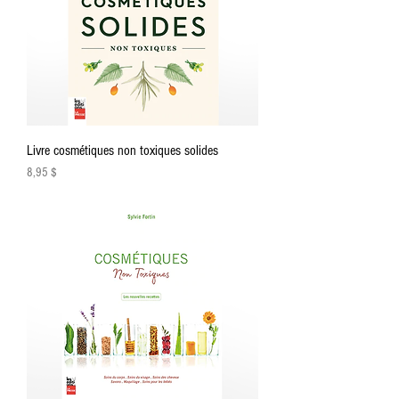
Livre cosmétiques non toxiques solides
Prix
8,95 $