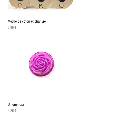
Mèche de coton et chanvre
Prix
0,90 $
Unique rose
Prix
4,25 $