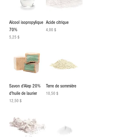
Alcool isopropylique
Acide citrique
70%
Prix
4,00 $
Prix
5,25 $
Savon d'Alep 20%
Terre de sommière
d'huile de laurier
Prix
10,50 $
Prix
12,50 $