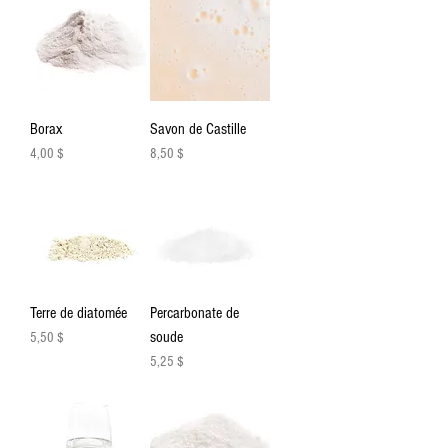
Borax
Savon de Castille
Prix
Prix
4,00 $
8,50 $
Terre de diatomée
Percarbonate de
soude
Prix
5,50 $
Prix
5,25 $