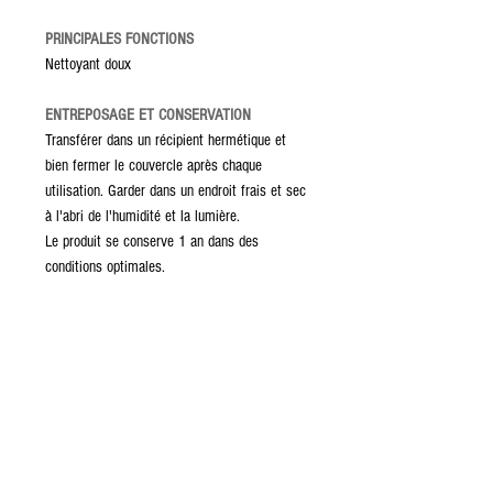
PRINCIPALES FONCTIONS
Nettoyant doux
ENTREPOSAGE ET CONSERVATION
Transférer dans un récipient hermétique et
bien fermer le couvercle après chaque
utilisation. Garder dans un endroit frais et sec
à l'abri de l'humidité et la lumière.
Le produit se conserve 1 an dans des
conditions optimales.
MISES EN GARDE
Tenir hors de la portée des enfants
Ne pas avaler;
Éviter le contact avec les yeux
Nous déconseillons l'utilisation des paillettes
de savon de Marseille directement dans la
machine à laver car il existe un risque de