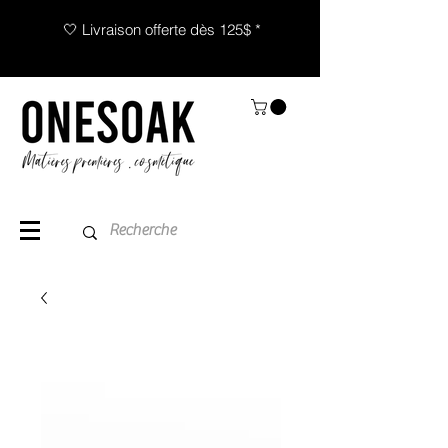
🤍 Livraison offerte dès 125$ *