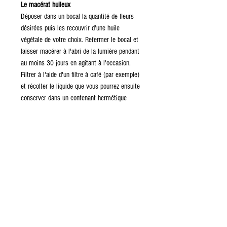
Le macérat huileux
Déposer dans un bocal la quantité de fleurs
désirées puis les recouvrir d'une huile
végétale de votre choix. Refermer le bocal et
laisser macérer à l'abri de la lumière pendant
au moins 30 jours en agitant à l'occasion.
Filtrer à l'aide d'un filtre à café (par exemple)
et récolter le liquide que vous pourrez ensuite
conserver dans un contenant hermétique
préalablement désinfecté. Utilisez-le dans la
phase huileuse de vos préparations. Ce produit
est stable et peut se conserver plusieurs mois
à l'abri de la lumière et de la chaleur.
ENTREPOSAGE ET CONSERVATION
Transférer dans un récipient hermétique et
bien fermer le couvercle après chaque
utilisation. Gardez le produit dans un endroit
frais et sec à l'abri de l'humidité et la lumière.
Le produit se conserve 3 ans dans des