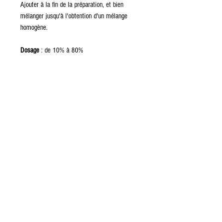
Ajouter à la fin de la préparation, et bien
mélanger jusqu'à l'obtention d'un mélange
homogène.
Dosage
: de 10% à 80%
Solubilité
: Dispersible dans l'eau, insoluble
dans l'huile.
ENTREPOSAGE ET CONSERVATION
Transférer dans un récipient
hermétique et bien fermer le
couvercle. Garder dans un endroit
frais et sec à l'abri de l'humidité et la
lumière. Se conserve de
1 à 2 ans
dans des conditions optimales.
MISES EN GARDE
Gardez hors de la portée des enfants;
Produit externe seulement;