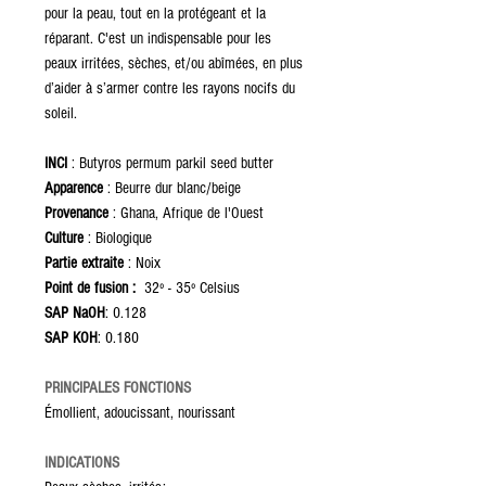
pour la peau, tout en la protégeant et la
réparant. C'est un indispensable pour les
peaux irritées, sèches, et/ou abîmées, en plus
d’aider à s’armer contre les rayons nocifs du
soleil.
INCI
: Butyros permum parkil seed butter
Apparence
: Beurre dur blanc/beige
Provenance
: Ghana, Afrique de l'Ouest
Culture
: Biologique
Partie extraite
: Noix
Point de fusion :
32º - 35º Celsius
SAP NaOH
: 0.128
SAP KOH
: 0.180
PRINCIPALES FONCTIONS
Émollient, adoucissant, nourissant
INDICATIONS