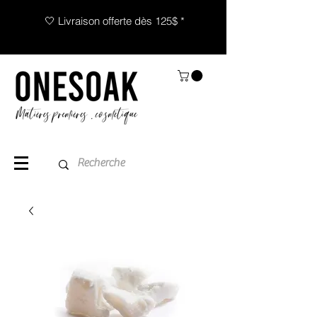
🤍 Livraison offerte dès 125$ *