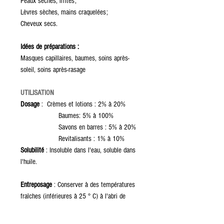
Peaux sèches, irrités;
Lèvres sèches, mains craquelées;
Cheveux secs.
Idées de préparations :
Masques capillaires, baumes, soins après-
soleil, soins après-rasage
UTILISATION
Dosage
: Crèmes et lotions : 2% à 20%
Baumes: 5% à 100%
Savons en barres : 5% à 20%
Revitalisants : 1% à 10%
Solubilité
: Insoluble dans l'eau, soluble dans
l'huile.
Entreposage
: Conserver à des températures
fraîches (inférieures à 25 ° C) à l'abri de
l'humidité et la lumière et bien fermer le
couvercle après chaque utilisation. Le produit