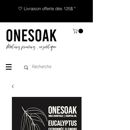
🤍 Livraison offerte dès 125$ *