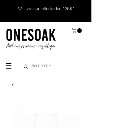
🤍 Livraison offerte dès 125$ *