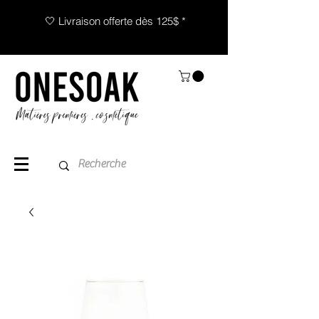
🤍 Livraison offerte dès 125$ *