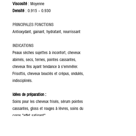
Viscosité
: Moyenne
Densité
: 0.915 – 0.930
PRINCIPALES FONCTIONS
Antioxydant, gainant, hydratant, nourrissant
INDICATIONS
Peaux sèches sujettes à inconfort, cheveux
abimés, secs, ternes, pointes cassantes,
cheveux fins ayant tendance à s'emmêler.
Frisottis, cheveux bouclés et crépus, ondulés,
indisciplinés.
Idées de préparation :
Soins pour les cheveux frisés, sérum pointes
cassantes, gloss et rouges à lèvres, soins du
corps "effet satinant"
ENTREPOSAGE ET CONSERVATION