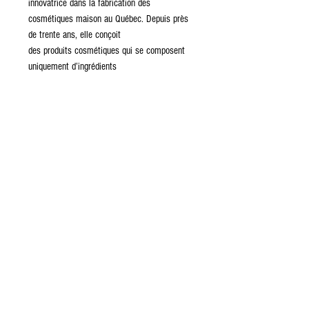
innovatrice dans la fabrication des
cosmétiques maison au Québec. Depuis près
de trente ans, elle conçoit
des produits cosmétiques qui se composent
uniquement d’ingrédients
dont l’innocuité est reconnue. Elle a formé des
centaines de personnes à
l’art de la fabrication des produits de soin et
de maquillage maison. Elle est
l’auteure de Cosmétiques non toxiques et de
Cosmétiques non toxiques :
Les nouvelles recettes, parus aux Éditions La
Presse.