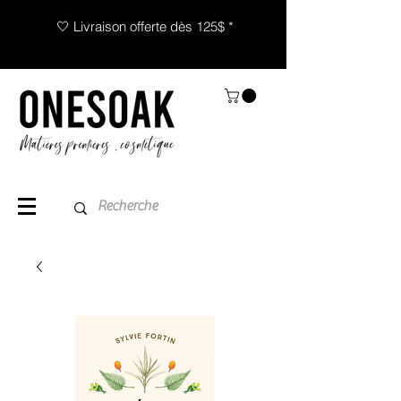
🤍 Livraison offerte dès 125$ *