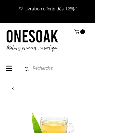
🤍 Livraison offerte dès 125$ *