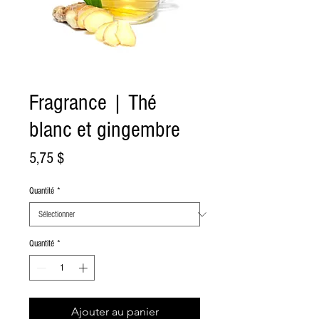
Fragrance | Thé
blanc et gingembre
Prix
5,75 $
Quantité
*
Quantité
*
Ajouter au panier