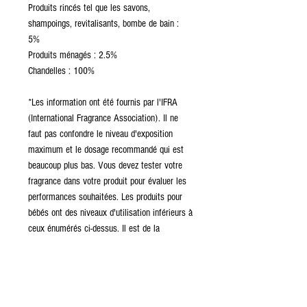
Produits rincés tel que les savons,
shampoings, revitalisants, bombe de bain :
5%
Produits ménagés : 2.5%
Chandelles : 100%
*Les information ont été fournis par l'IFRA
(International Fragrance Association). Il ne
faut pas confondre le niveau d'exposition
maximum et le dosage recommandé qui est
beaucoup plus bas. Vous devez tester votre
fragrance dans votre produit pour évaluer les
performances souhaitées. Les produits pour
bébés ont des niveaux d'utilisation inférieurs à
ceux énumérés ci-dessus. Il est de la
responsabilité de l'utilisateur de s'assurer de
la sécurité du produit final en effectuant des
tests supplémentaires.