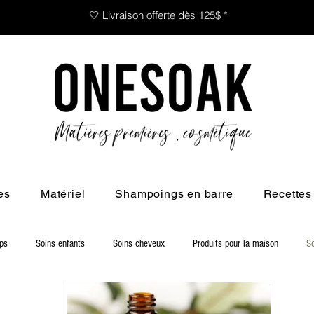
🤍 Livraison offerte dès 125$ *
es
Matériel
Shampoings en barre
Recettes
rps
Soins enfants
Soins cheveux
Produits pour la maison
S