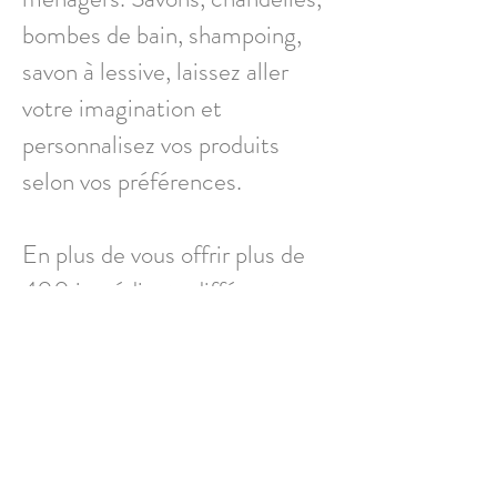
bombes de bain, shampoing,
savon à lessive, laissez aller
votre imagination et
personnalisez vos produits
selon vos préférences.
En plus de vous offrir plus de
400 ingrédients différents,
nous sommes là pour vous
accompagner dans ce
processus, que vous soyez
débutant ou adepte de longue
date. À travers recettes,