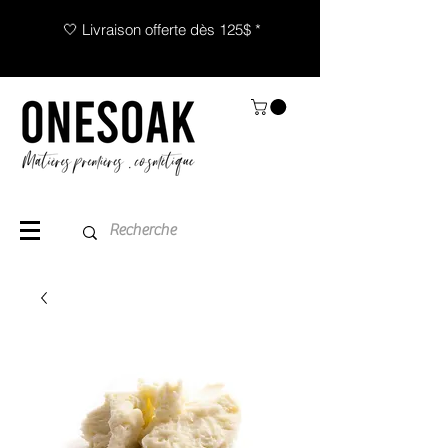
🤍 Livraison offerte dès 125$ *