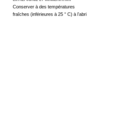
Conserver à des températures
fraîches (inférieures à 25 ° C) à l'abri
de l'humidité et la lumière et bien
fermer le couvercle après chaque
utilisation. Le produit deviendra
liquide au-dessus des températures
ambiantes (par exemple, 36 ° C),
mais se re-solidifiera lors du
refroidissement sans affecter la
fonctionnalité.
Se conserve 18 mois en
suivant les consignes d'entreposage.
MISES EN GARDE
Gardez hors de la portée des enfants;
Produit externe seulement;
Respectez les dosages recommandés.