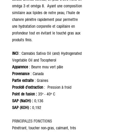
oméga 3 et oméga 8. Ayant une composition
similaire aux lipides de notre peau, l’huile de
chanvre pénètre rapidement pour permettre
une hydratation corporelle et capillaire en
profondeur tout en évitant le touché gras aux
produits finis.
INCI
: Cannabis Sativa Oil (and) Hydrogenated
Vegetable Oil and Tocopherol
Apparence
: Beurre mou vert pâle
Provenance
: Canada
Partie extraite
: Graines
Procédé d’extraction
: Pression à froid
Point de fusion :
35º - 40º C
SAP (NaOH) :
0,136
SAP (KOH) :
0,192
PRINCIPALES FONCTIONS
Pénétrant, toucher non-gras, calmant, très