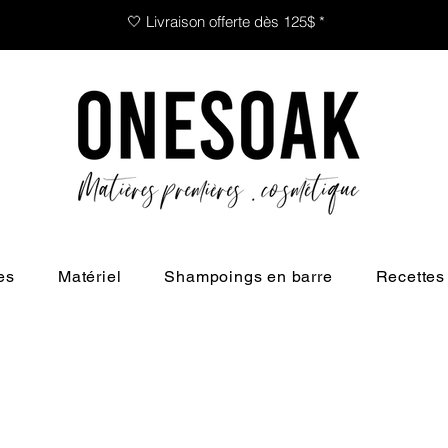
🤍 Livraison offerte dès 125$ *
es
Matériel
Shampoings en barre
Recettes