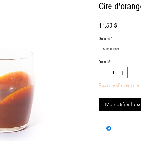
Cire d'orang
Prix
11,50 $
Quantité
*
Sélectionner
Quantité
*
Rupture d'inventaire
Me notifier lors