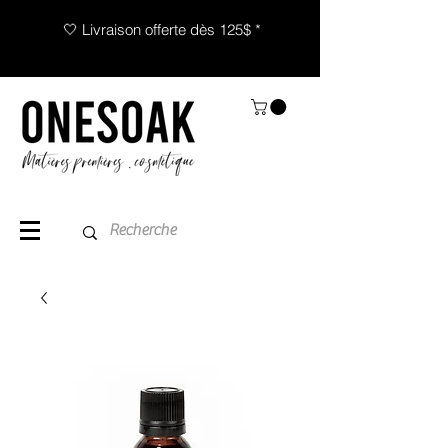
🤍 Livraison offerte dès 125$ *