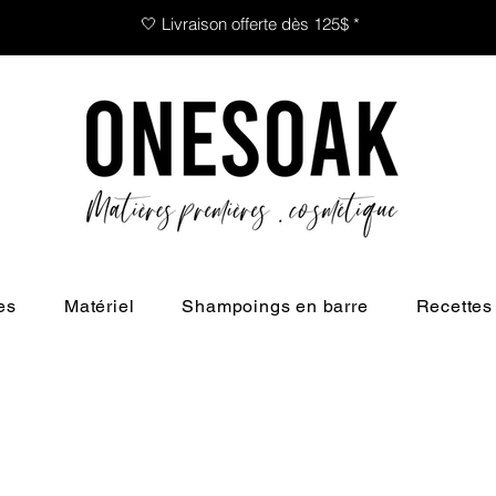
🤍 Livraison offerte dès 125$ *
es
Matériel
Shampoings en barre
Recettes