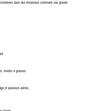
 cristallines dans des émulsions contenant une grande
ant
es, mixtes à grasses
-âge et plusieurs autres.
ns l'huile.