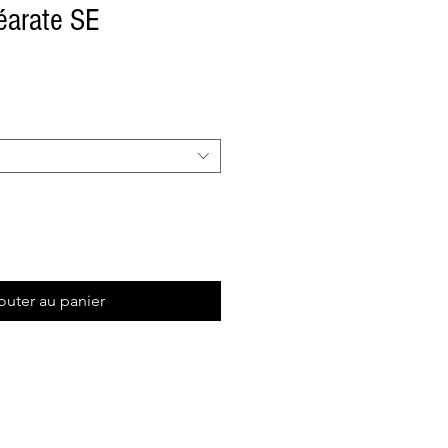
éarate SE
outer au panier