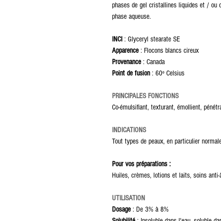
phases de gel cristallines liquides et / ou
phase aqueuse.
INCI
: Glyceryl stearate SE
Apparence
: Flocons blancs cireux
Provenance
: Canada
Point de fusion
: 60º Celsius
PRINCIPALES FONCTIONS
Co-émulsifiant, texturant, émollient, pénétr
INDICATIONS
Tout types de peaux, en particulier normal
Pour vos préparations :
Huiles, crèmes, lotions et laits, soins anti
UTILISATION
Dosage
: De 3% à 8%
Solubilité
: Insoluble dans l'eau, soluble da