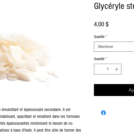
Glycéryle st
Prix
4,00 $
Quantité
*
Sélectionner
Quantité
*
Aj
émulsifiant et épaississant secondaire. Il est
abilisant, opacifiant et émollient dans les formules
étés épaississantes minimisent le besoin de co-
ons à base d'huile. Il peut être utile de former des