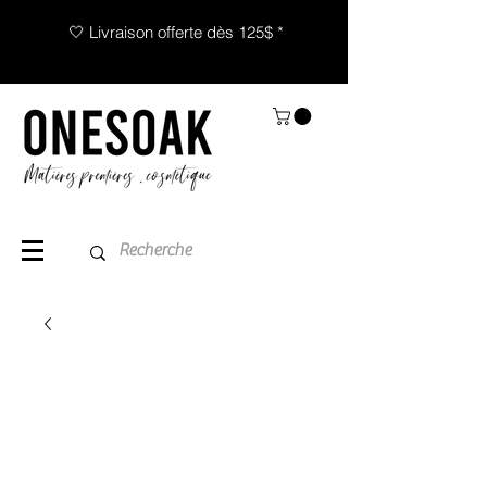
🤍 Livraison offerte dès 125$ *