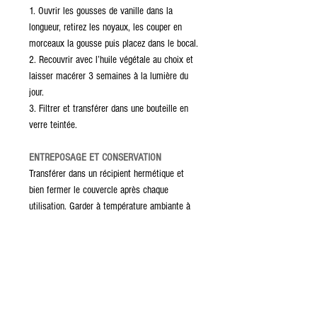
1. Ouvrir les gousses de vanille dans la
longueur, retirez les noyaux, les couper en
morceaux la gousse puis placez dans le bocal.
2. Recouvrir avec l’huile végétale au choix et
laisser macérer 3 semaines à la lumière du
jour.
3. Filtrer et transférer dans une bouteille en
verre teintée.
ENTREPOSAGE ET CONSERVATION
Transférer dans un récipient hermétique et
bien fermer le couvercle après chaque
utilisation. Garder à température ambiante à
l'abri de l'humidité et la lumière. Se conserve
8 à 10 mois an dans des conditions
optimales. Au-delà de cette durée elle perd de
son arôme mais la gousse reste utilisable. La
vanille n’est pas un produit périssable, sauf si
elle moisit.