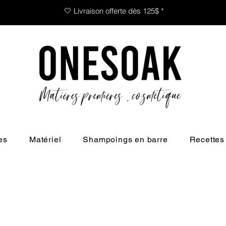
🤍 Livraison offerte dès 125$ *
es
Matériel
Shampoings en barre
Recettes