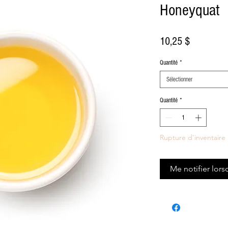
Honeyquat
Prix
10,25 $
Quantité
*
Sélectionner
Quantité
*
Rupture d'inventaire
Me notifier lors