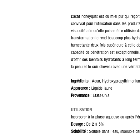
L'actif honeyquat est du miel pur qui reçoit
convivial pour l'utilisation dans les produi
viscosité afin qu'elle puisse être utilisée
transformation le rend beaucoup plus hydrat
humectante deux fois supérieure à celle de 
capacité de pénétration est exceptionnelle
d'offrir des bienfaits hydratants à long ter
la peau et le cuir chevelu avec une véritab
Ingrédients
: Aqua, Hydroxypropyltrimonium
Apparence
: Liquide jaune
Provenance
: États-Unis
UTILISATION
Incorporer à la phase aqueuse ou après l'é
Dosage
: De 2 à 5%
Solubilité
: Soluble dans l'eau, insoluble dan