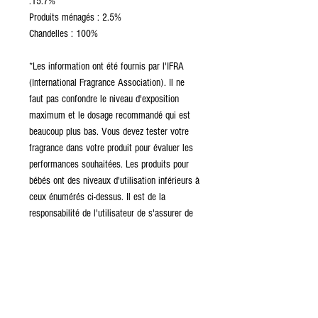
:15.7%
Produits ménagés : 2.5%
Chandelles : 100%
*Les information ont été fournis par l'IFRA
(International Fragrance Association). Il ne
faut pas confondre le niveau d'exposition
maximum et le dosage recommandé qui est
beaucoup plus bas. Vous devez tester votre
fragrance dans votre produit pour évaluer les
performances souhaitées. Les produits pour
bébés ont des niveaux d'utilisation inférieurs à
ceux énumérés ci-dessus. Il est de la
responsabilité de l'utilisateur de s'assurer de
la sécurité du produit final en effectuant des
tests supplémentaires.
ENTREPOSAGE ET CONSERVATION
Il est recommandé que les huiles emballées
dans des conteneurs en plastique recyclé