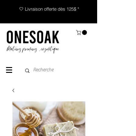
🤍 Livraison offerte dès 125$ *