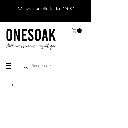
🤍 Livraison offerte dès 125$ *