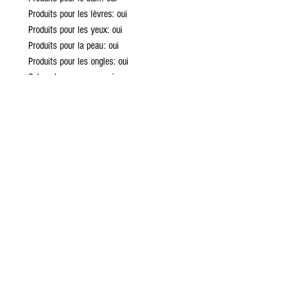
Produits pour les lèvres: oui
Produits pour les yeux: oui
Produits pour la peau: oui
Produits pour les ongles: oui
Colorant pour savon: oui
MISES EN GARDE
Le port de masque, lunettes et gants pour la
manipulation est suggéré;
Gardez hors de la portée des enfants;
Produit externe seulement, ne pas inhaler;
Respectez les dosages recommandés.