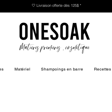
🤍 Livraison offerte dès 125$ *
es
Matériel
Shampoings en barre
Recettes