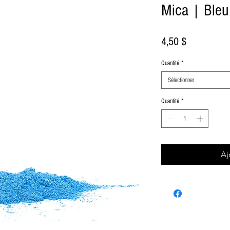
Mica | Bleu 
Prix
4,50 $
Quantité
*
Sélectionner
Quantité
*
Aj