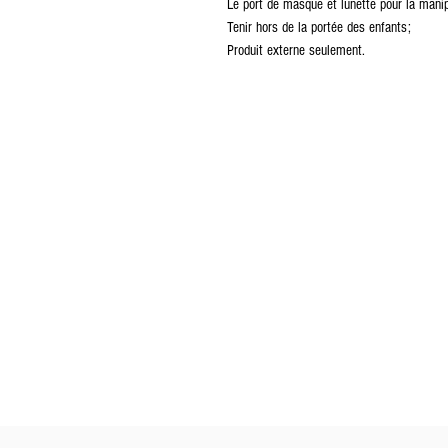
Le port de masque et lunette pour la manip
Tenir hors de la portée des enfants;
Produit externe seulement.
Contact
Termes & conditions
Politique de confidentialité