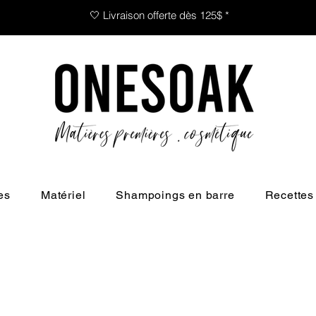
🤍 Livraison offerte dès 125$ *
es
Matériel
Shampoings en barre
Recettes