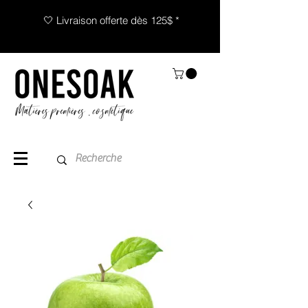
🤍 Livraison offerte dès 125$ *