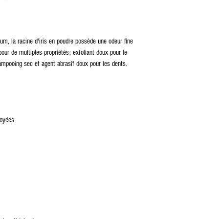
m, la racine d'iris en poudre possède une odeur fine
pour de multiples propriétés; exfoliant doux pour le
ampooing sec et agent abrasif doux pour les dents.
royées