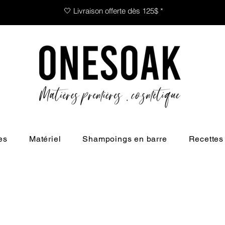
🤍 Livraison offerte dès 125$ *
es
Matériel
Shampoings en barre
Recettes