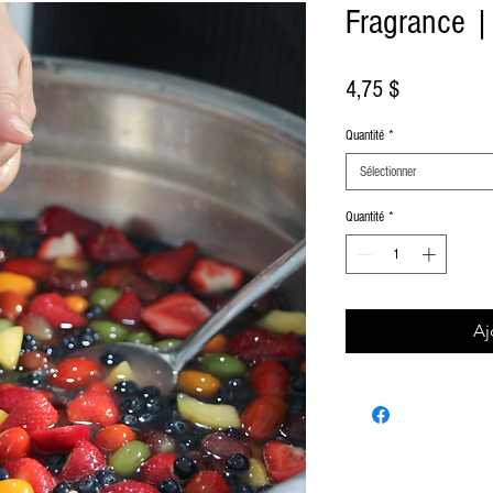
Fragrance | 
Prix
4,75 $
Quantité
*
Sélectionner
Quantité
*
Aj