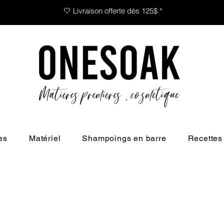
🤍 Livraison offerte dès 125$ *
es
Matériel
Shampoings en barre
Recettes