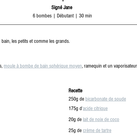
Signé Jane 
6 bombes | Débutant | 30 min
bain, les petits et comme les grands.
s
, 
moule à bombe de bain sphériqu
e moyen
, ramequin et un vaporisateu
Recette
250g de
bicarbonate de soude
175g d
'
acide citrique
20g de 
lait de noix de coco
25g de 
crème de tartre