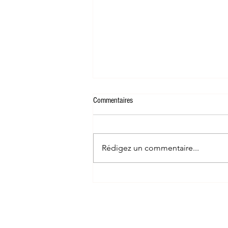
Commentaires
Bombe de bain | BOo
Rédigez un commentaire...
Contact